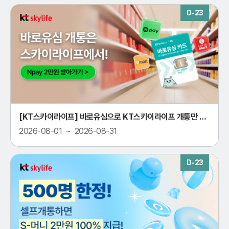
D-23
[KT스카이라이프] 바로유심으로 KT스카이라이프 개통만 해도 Npay 혹은 대형마트상품권 드려요!
2026-08-01 ~ 2026-08-31
D-23