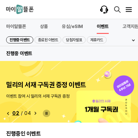
마이알뜰폰
상품
유심/eSIM
이벤트
고객지
진행중 이벤트
종료된 이벤트
당첨자발표
제휴카드
진행중 이벤트
밀리의 서재 구독권 증정 이벤트
이벤트 참여 시 밀리의 서재 구독권 증정
02
/
04
진행중인 이벤트