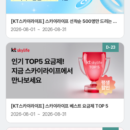
[KT스카이라이프] 스카이라이프 선착순 500명만 드리는 셀프개통 이벤트!
2026-08-01 ~ 2026-08-31
D-23
[KT스카이라이프] 스카이라이프 베스트 요금제 TOP 5
2026-08-01 ~ 2026-08-31