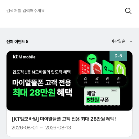
마감일순
전체 이벤트 8
D-5
[KT엠모바일] 마이알뜰폰 고객 전용 최대 28만원 혜택!
2026-08-01 ~ 2026-08-13